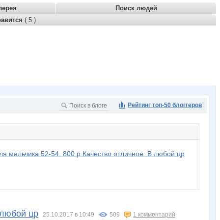
лерея
Поиск людей
равится
( 5 )
Рейтинг топ-50 блоггеров
я мальчика 52-54. 800 р Качество отличное. В любой цр
 любой цр
25.10.2017 в 10:49
509
1 комментарий