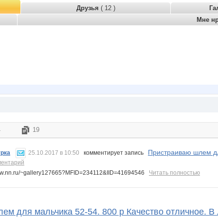
Друзья
( 12 )
Га
Мне н
4
19
Пристраиваю шлем дл
урка
25.10.2017 в 10:50
комментирует запись
ментарий
www.nn.ru/~gallery127665?MFID=234112&IID=41694546
Читать полностью
ем для мальчика 52-54. 800 р Качество отличное. В