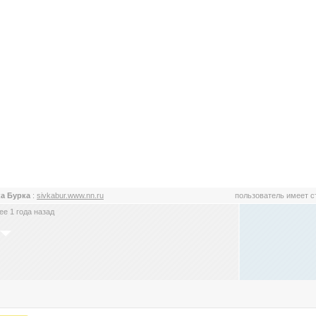
а Бурка
:
sivkabur.www.nn.ru
пользователь имеет 
е 1 года назад