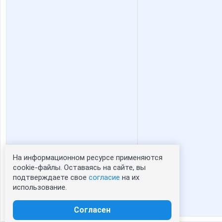
На информационном ресурсе применяются
Статистика портрета:
cookie-файлы. Оставаясь на сайте, вы
подтверждаете свое
согласие
на их
сейчас просматривают портрет - 0
использование.
зарегистрированные пользователи
посетившие портрет за 7 дней - 0
Согласен