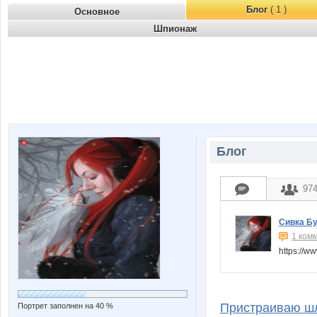
Блог
( 1 )
Основное
Шпионаж
Блог
97
Сивка Б
1 ком
https://
Пристраиваю шл
Портрет заполнен на 40 %