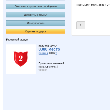
Шлем для мальчика с ут
Отправить приватное сообщение
Добавить в друзья
Игнорировать
1
Сделать подарок
Городской форум
популярность:
8388 место
рейтинг
4016
?
Привилегированный
пользователь
2
уровня