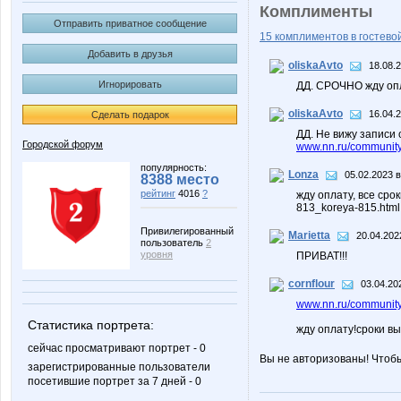
Комплименты
Отправить приватное сообщение
15 комплиментов в гостевой
Добавить в друзья
oliskaAvto
18.08.
Игнорировать
ДД. СРОЧНО жду оп
oliskaAvto
16.04.
Сделать подарок
ДД. Не вижу записи 
Городской форум
www.nn.ru/community/
популярность:
Lonza
05.02.2023 в
8388 место
рейтинг
4016
?
жду оплату, все сро
813_koreya-815.html
Привилегированный
Marietta
20.04.202
пользователь
2
уровня
ПРИВАТ!!!
cornflour
03.04.20
www.nn.ru/community
Статистика портрета:
жду оплату!сроки вы
сейчас просматривают портрет - 0
Вы не авторизованы! Чтоб
зарегистрированные пользователи
посетившие портрет за 7 дней - 0